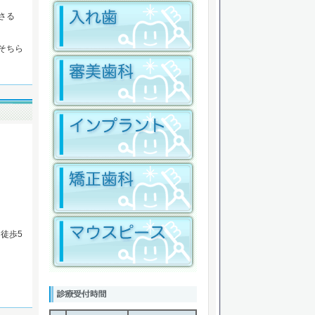
さる
そちら
、徒歩5