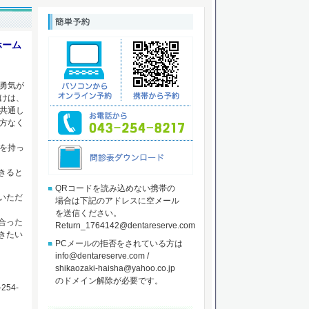
ホーム
勇気が
けは、
共通し
方なく
を持っ
きると
QRコードを読み込めない携帯の
いただ
場合は下記のアドレスに空メール
を送信ください。
合った
Return_1764142@dentareserve.com
きたい
PCメールの拒否をされている方は
info@dentareserve.com /
shikaozaki-haisha@yahoo.co.jp
のドメイン解除が必要です。
254-