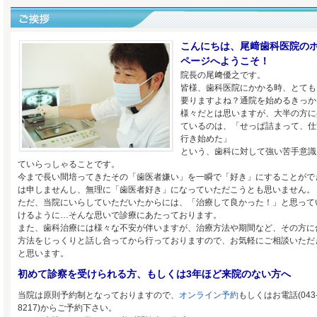
こんにちは、尾﨑歯科医院の
ページへようこそ！
院長の尾﨑優之です。
皆様、歯科医院にかかる時、とても
要りますよね？通院を始めるきっか
様々だとは思いますが、大半の方に
ているのは、「せっぱ詰まって、仕
行き始めた」
という、歯科に対して強い苦手意識
ていらっしゃることです。
今まで長い間培ってきたその「歯医者嫌い」を一瞬で「好き」にすることがで
は申しませんし、無理に「歯医者好き」になっていただこうとも思いません。
ただ、当院にいらしていただいたからには、「治療して良かった！」と思って
けるように…そんな思いで診療にあたっております。
また、歯科治療には様々な不安が伴いますが、治療方法や期間など、その方に
方法をじっくりと話し合ってから行っておりますので、お気軽にご相談いただ
と思います。
初めて診察を受けられる方、もしくは3年ほど来院のない方へ
当院は原則予約制となっておりますので、
オンライン予約
もしくはお電話(043-
8217)からご予約下さい。